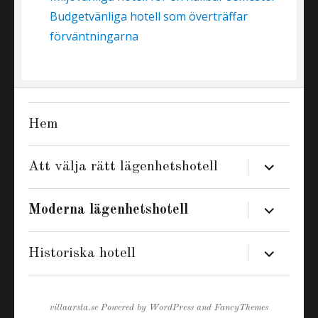
Budgetvänliga hotell som överträffar
förväntningarna
Hem
expand
Att välja rätt lägenhetshotell
child
menu
expand
Moderna lägenhetshotell
child
menu
expand
Historiska hotell
child
menu
villaarsta.se
Powered by
WordPress
and
FancyThemes