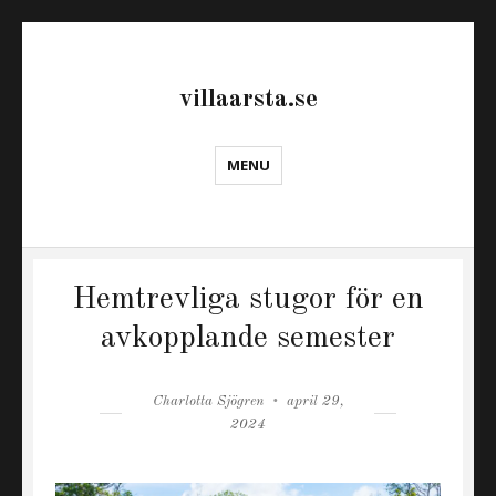
villaarsta.se
MENU
Hemtrevliga stugor för en
avkopplande semester
Author
Posted
Charlotta Sjögren
april 29,
on
2024