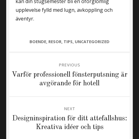
kan din stugsemester bli en oförglömlig
upplevelse fylld med lugn, avkoppling och
äventyr.
CATEGORIES
BOENDE
,
RESOR
,
TIPS
,
UNCATEGORIZED
Inläggsnavigering
PREVIOUS
Previous
Varför professionell fönsterputsning är
post:
avgörande för hotell
NEXT
Next
Designinspiration för ditt attefallshus:
post:
Kreativa idéer och tips